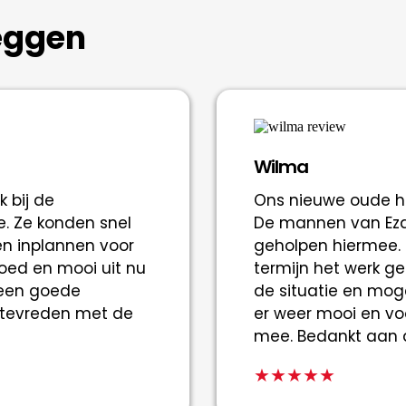
eggen
Wilma
 bij de
Ons nieuwe oude hu
. Ze konden snel
De mannen van Eza
en inplannen voor
geholpen hiermee. S
goed en mooi uit nu
termijn het werk 
j een goede
de situatie en moge
r tevreden met de
er weer mooi en voo
mee. Bedankt aan d
★★★★★