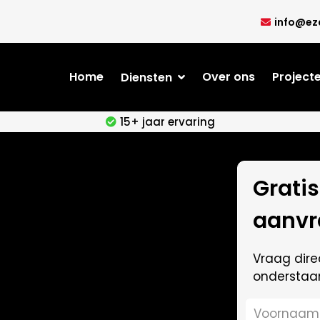
info@ez
Home
Over ons
Project
Diensten
15+ jaar ervaring
Grati
aanvr
Vraag dire
onderstaan